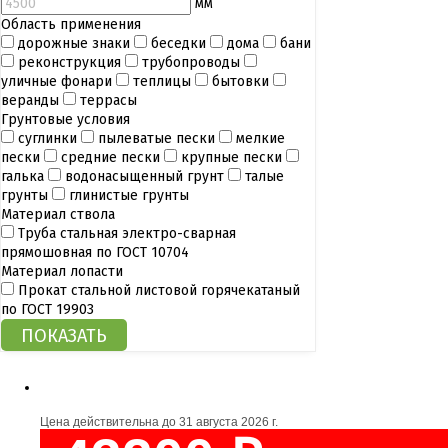
мм
Область применения
дорожные знаки
беседки
дома
бани
реконструкция
трубопроводы
уличные фонари
теплицы
бытовки
веранды
террасы
Грунтовые условия
суглинки
пылеватые пески
мелкие
пески
средние пески
крупные пески
галька
водонасыщенный грунт
талые
грунты
глинистые грунты
Материал ствола
Труба стальная электро-сварная
прямошовная по ГОСТ 10704
Материал лопасти
Прокат стальной листовой горячекатаный
по ГОСТ 19903
Цена действительна до
31 августа 2026 г.