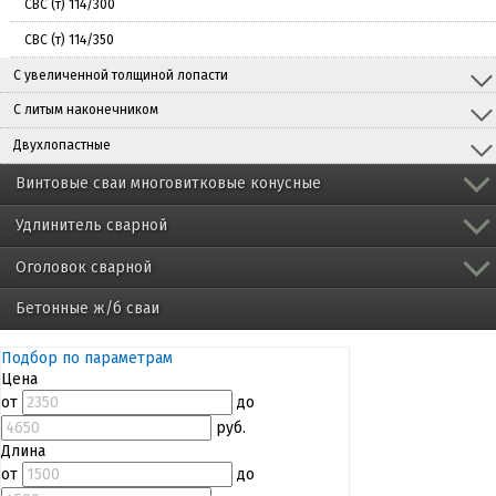
СВС (т) 114/300
СВС (т) 114/350
С увеличенной толщиной лопасти
С литым наконечником
Двухлопастные
Винтовые сваи многовитковые конусные
Удлинитель сварной
Оголовок сварной
Бетонные ж/б сваи
Подбор по параметрам
Цена
от
до
руб.
Длина
от
до