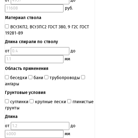
от
до
руб.
Материал ствола
ВСт3КП2, ВСт3ПС2 ГОСТ 380, 9 Г2С ГОСТ
19281-89
Длина спирали по стволу
от
до
мм
Область применения
беседки
бани
трубопроводы
ангары
Грунтовые условия
суглинки
крупные пески
глинистые
грунты
Длина
от
до
мм