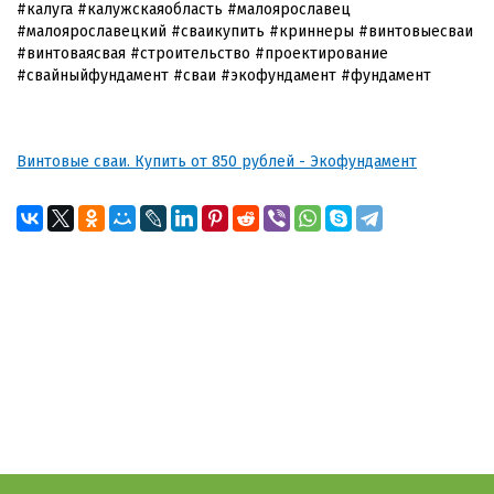
#калуга #калужскаяобласть #малоярославец
#малоярославецкий #сваикупить #криннеры #винтовыесваи
#винтоваясвая #строительство #проектирование
#свайныйфундамент #сваи #экофундамент #фундамент
Винтовые сваи. Купить от 850 рублей - Экофундамент