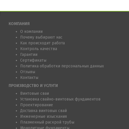
КОМПАНИЯ
О компании
Почему выбирают нас
Как происходит работа
Контроль качества
Гарантии
Сертификаты
Политика обработки персональных данных
Отзывы
Контакты
ПРОИЗВОДСТВО И УСЛУГИ
Винтовые сваи
Установка свайно-винтовых фундаментов
Проектирование
Доставка винтовых свай
Инженерные изыскания
Плазменный раскрой трубы
Монолитные фундаменты