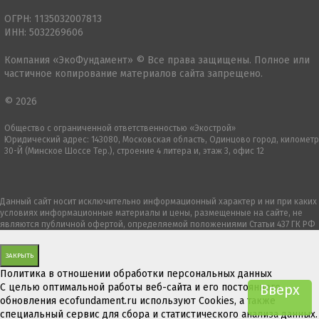
ОГРН: 1135032007813
ИНН: 5032269606
Компания «ЭкоФундамент» © Все права защищены. Полное или
частичное копирование материалов сайта запрещено.
© 2026
Общество с ограниченной ответственностью «Экострой»
Юридический адрес: 143080, Московская область, Одинцово город, километр
30-Й (Минское Шоссе Тер.), строение 4 литера и, этаж 3, офис 12
Данный сайт носит исключительно информационный характер и ни при каких
условиях информационные материалы и цены, размещенные на сайте, не
являются публичной офертой, определяемой положениями Статьи 437 ГК РФ
ЗАКРЫТЬ
Политика в отношении обработки персональных данных
С целью оптимальной работы веб-сайта и его постоянного
Вверх
обновления ecofundament.ru используют Cookies, а также
специальный сервис для сбора и статистического анализа данных.